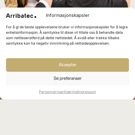
Informasjonskapsler
For å gi de beste opplevelsene bruker vi informasjonskapsler for å lagre
enhetsinformasjon. Å samtykke til disse vil tillate oss å behandle data
som nettleseratferd på dette nettstedet. Å avslå eller trekke tilbake
samtykke kan ha negativ innvirkning på nettsideopplevelsen.
Aksepter
+47
4000 3355
Se preferanser
info@arribatec.com
Personvernserklæring
Impressum