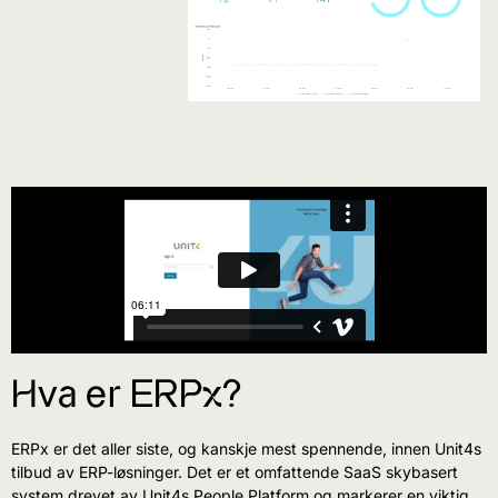
Hva er ERPx?
ERPx er det aller siste, og kanskje mest spennende, innen Unit4s
tilbud av ERP-løsninger. Det er et omfattende SaaS skybasert
system drevet av Unit4s People Platform og markerer en viktig