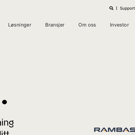
Support
Løsninger
Bransjer
Om oss
Investor
^
ning
itt