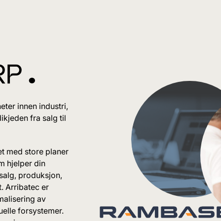
P ^
er innen industri,
kjeden fra salg til
et med store planer
m hjelper din
salg, produksjon,
. Arribatec er
alisering av
elle forsystemer.