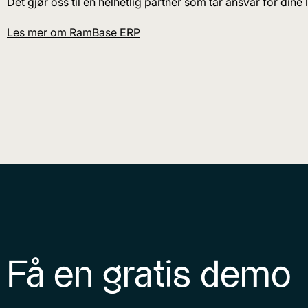
Det gjør oss til en helhetlig partner som tar ansvar for dine 
Les mer om RamBase ERP
Få en gratis demo