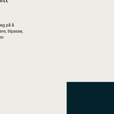
seg på å
re, tilpasse,
om