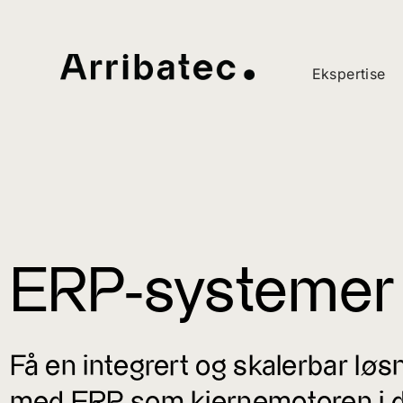
Ekspertise
ERP-systemer 
Få en integrert og skalerbar løs
med ERP som kjernemotoren i d