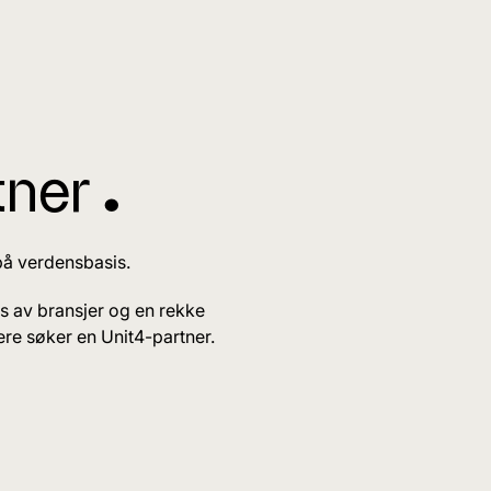
ner ^
 på verdensbasis.
rs av bransjer og en rekke
dere søker en Unit4-partner.