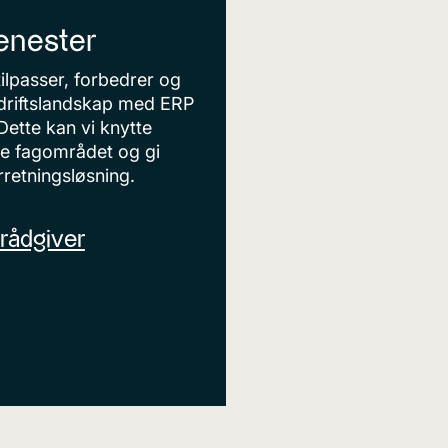
enester
tilpasser, forbedrer og
bedriftslandskap med ERP
ette kan vi knytte
 fagområdet og gi
rretningsløsning.
rådgiver