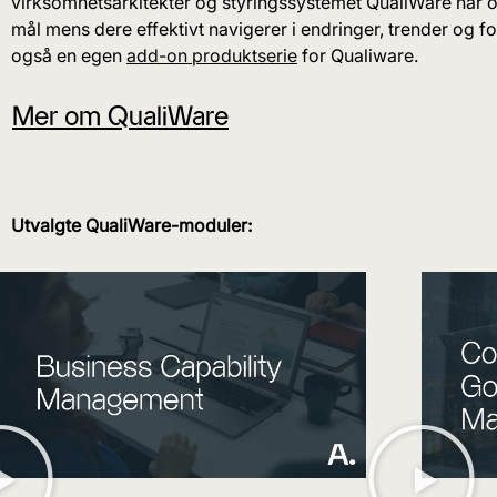
virksomhetsarkitekter og styringssystemet QualiWare når 
mål mens dere effektivt navigerer i endringer, trender og fors
også en egen
add-on produktserie
for Qualiware.
Mer om QualiWare
Utvalgte QualiWare-moduler: