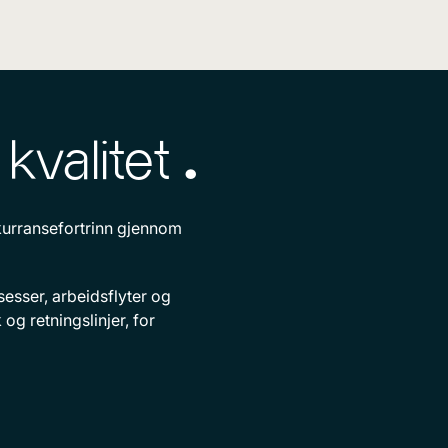
valitet ^
nkurransefortrinn gjennom
sesser, arbeidsflyter og
g retningslinjer, for