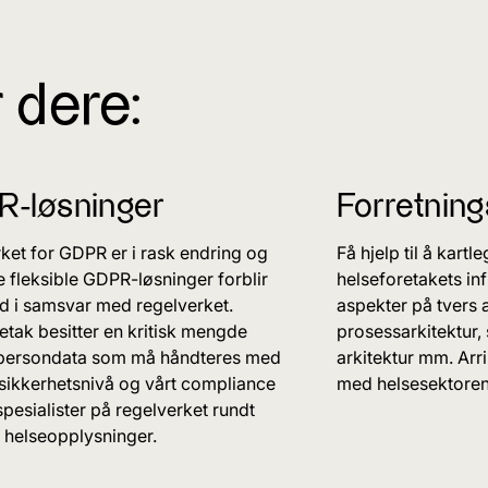
 dere:
-løsninger
Forretning
ket for GDPR er i rask endring og
Få hjelp til å kartl
 fleksible GDPR-løsninger forblir
helseforetakets inf
tid i samsvar med regelverket.
aspekter på tvers 
etak besitter en kritisk mengde
prosessarkitektur, s
 persondata som må håndteres med
arkitektur mm. Arri
sikkerhetsnivå og vårt compliance
med helsesektoren 
spesialister på regelverket rundt
e helseopplysninger.