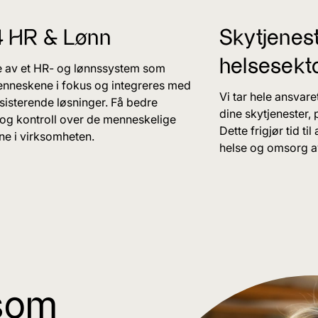
4 HR & Lønn
Skytjenest
helsesekt
e av et HR- og lønnssystem som
enneskene i fokus og integreres med
Vi tar hele ansvaret
sisterende løsninger. Få bedre
dine skytjenester,
 og kontroll over de menneskelige
Dette frigjør tid ti
ne i virksomheten.
helse og omsorg av
 som