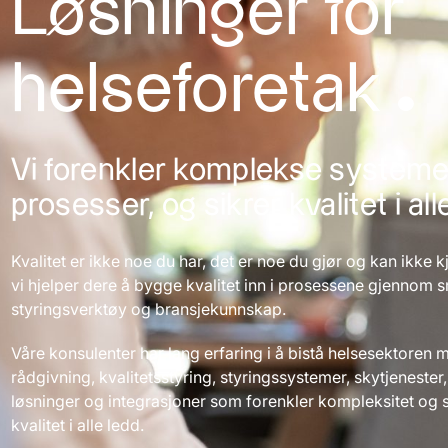
Løsninger for
helseforetak ^
Vi forenkler komplekse systeme
prosesser, og sikrer kvalitet i all
Kvalitet er ikke noe du har, det er noe du gjør og kan ikke kj
vi hjelper dere å bygge kvalitet inn i prosessene gjennom 
styringsverktøy og bransjekunnskap.
Våre konsulenter har lang erfaring i å bistå helsesektoren 
rådgivning, kvalitetsstyring, styringssystemer, skytjenester
løsninger og integrasjoner som forenkler kompleksitet og s
kvalitet i alle ledd.