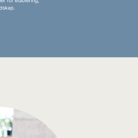
er for etablering,
ndskap.