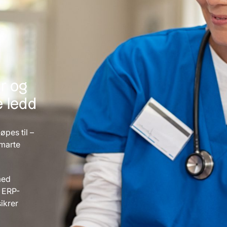
r og
e ledd
øpes til –
smarte
med
, ERP-
ikrer