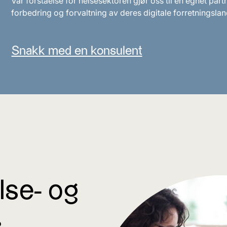
Vår forståelse for helsesektoren gjør oss til en egnet partn
forbedring og forvaltning av deres digitale forretningsla
Snakk med en konsulent
else- og
^