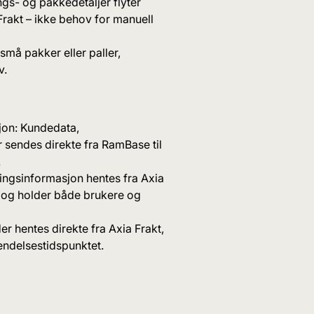
ngs- og pakkedetaljer flyter
Frakt – ikke behov for manuell
små pakker eller paller,
v.
jon: Kundedata,
sendes direkte fra RamBase til
.
ingsinformasjon hentes fra Axia
 og holder både brukere og
r hentes direkte fra Axia Frakt,
sendelsestidspunktet.