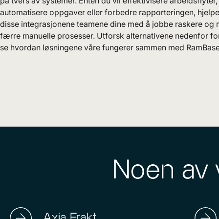
på tvers av systemer. Enten du vil effektivisere arbeidsflyter,
automatisere oppgaver eller forbedre rapporteringen, hjelpe
disse integrasjonene teamene dine med å jobbe raskere og
færre manuelle prosesser. Utforsk alternativene nedenfor fo
se hvordan løsningene våre fungerer sammen med RamBase
Noen av 
Axia Frakt