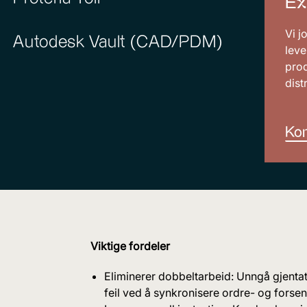
Ex
Vi j
Autodesk Vault (CAD/PDM)
leve
pro
dist
Kon
Viktige fordeler
Eliminerer dobbeltarbeid: Unngå gjentat
feil ved å synkronisere ordre- og forse