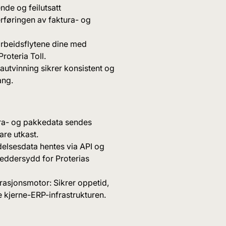
nde og feilutsatt
rføringen av faktura- og
tarbeidsflytene dine med
Proteria Toll.
autvinning sikrer konsistent og
ang.
tura- og pakkedata sendes
lare utkast.
delsesdata hentes via API og
kreddersydd for Proterias
rasjonsmotor: Sikrer oppetid,
e kjerne-ERP-infrastrukturen.