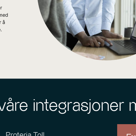
r
 med
r å
.
våre integrasjoner
Proteria Toll