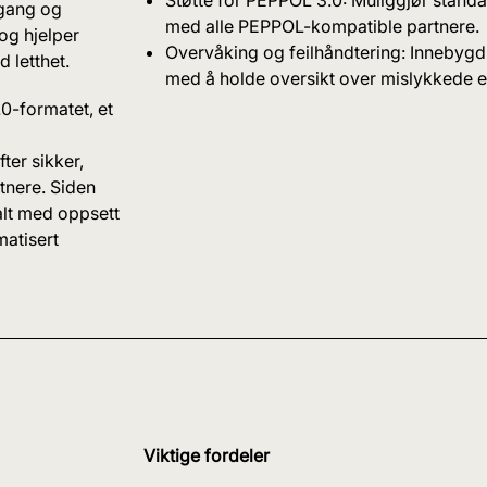
mgang og
med alle PEPPOL-kompatible partnere.
og hjelper
Overvåking og feilhåndtering: Innebygd 
 letthet.
med å holde oversikt over mislykkede el
0-formatet, et
ter sikker,
tnere. Siden
malt med oppsett
matisert
Viktige fordeler