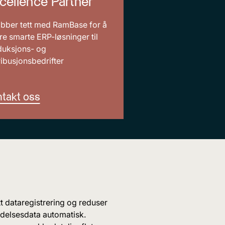
cellence Partner
obber tett med RamBase for å
re smarte ERP-løsninger til
duksjons- og
ribusjonsbedrifter
takt oss
t dataregistrering og reduser
ndelsesdata automatisk.