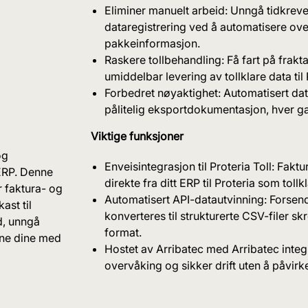
Eliminer manuelt arbeid: Unngå tidkreve
dataregistrering ved å automatisere ove
pakkeinformasjon.
Raskere tollbehandling: Få fart på frak
umiddelbar levering av tollklare data til 
Forbedret nøyaktighet: Automatisert dat
pålitelig eksportdokumentasjon, hver g
Viktige funksjoner
og
Enveisintegrasjon til Proteria Toll: Fak
ERP. Denne
direkte fra ditt ERP til Proteria som tollk
r faktura- og
Automatisert API-datautvinning: Forsen
ast til
konverteres til strukturerte CSV-filer s
d, unngå
format.
ene dine med
Hostet av Arribatec med Arribatec integ
overvåking og sikker drift uten å påvirk