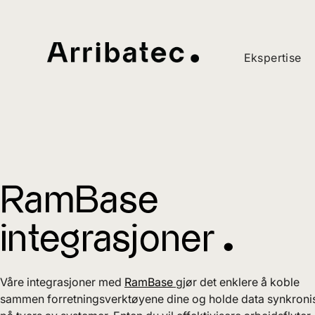
Ekspertise
RamBase
integrasjoner ^
Våre integrasjoner med
RamBase
gjør det enklere å koble
sammen forretningsverktøyene dine og holde data synkroni