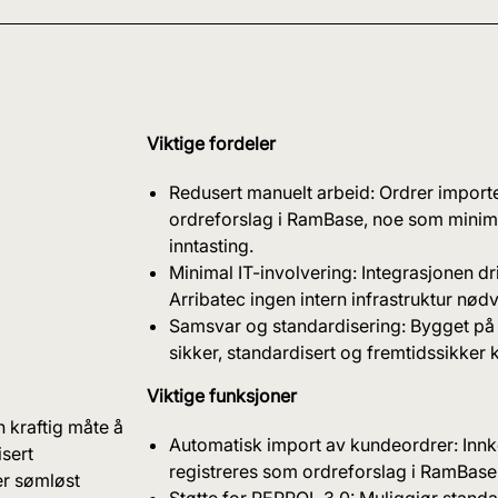
Viktige fordeler
Redusert manuelt arbeid: Ordrer impor
ordreforslag i RamBase, noe som minime
inntasting.
Minimal IT-involvering: Integrasjonen dr
Arribatec ingen intern infrastruktur nød
Samsvar og standardisering: Bygget på
sikker, standardisert og fremtidssikke
Viktige funksjoner
 kraftig måte å
Automatisk import av kundeordrer: Inn
sert
registreres som ordreforslag i RamBase
er sømløst
Støtte for PEPPOL 3.0: Muliggjør stan