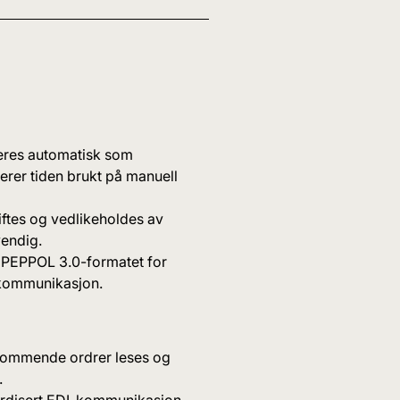
teres automatisk som
rer tiden brukt på manuell
iftes og vedlikeholdes av
vendig.
 PEPPOL 3.0-formatet for
r kommunikasjon.
kommende ordrer leses og
.
dardisert EDI-kommunikasjon