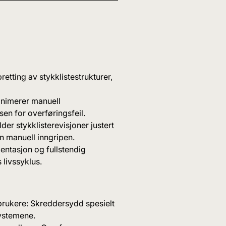
retting av stykklistestrukturer,
Minimerer manuell
en for overføringsfeil.
er stykklisterevisjoner justert
 manuell inngripen.
entasjon og fullstendig
 livssyklus.
rukere: Skreddersydd spesielt
ystemene.