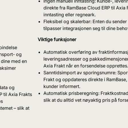
Ingen manuell inntasting: Kunde-, leveri
direkte fra RamBase Cloud ERP til Axia 
inntasting eller regneark.
Fleksibel og skalerbar: Enten du sender 
tilpasser integrasjonen seg til dine beho
Viktige funksjoner
rbindelse
Automatisk overføring av fraktinformas
nsport- og
leveringsadresser og pakkedimensjoner 
e dine med en
Axia Frakt når en forsendelse opprettes
maksimer
Sanntidsimport av sporingsnumre: Spor
Frakt og oppdateres direkte i RamBase,
kunder informert.
data og
Automatisk prisberegning: Fraktkostnade
til Axia Frakts
slik at du alltid vet nøyaktig pris på for
es
temet – slik at