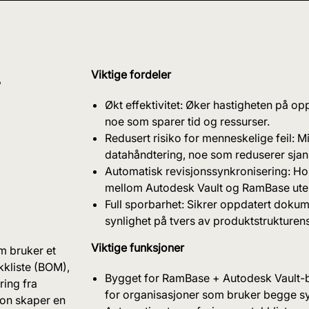
^
Viktige fordeler
Økt effektivitet: Øker hastigheten på opp
noe som sparer tid og ressurser.
Redusert risiko for menneskelige feil: 
datahåndtering, noe som reduserer sjans
Automatisk revisjonssynkronisering: Hold
mellom Autodesk Vault og RamBase uten
Full sporbarhet: Sikrer oppdatert dokum
synlighet på tvers av produktstrukturens
Viktige funksjoner
m bruker et
kkliste (BOM),
Bygget for RamBase + Autodesk Vault-b
ring fra
for organisasjoner som bruker begge s
jon skaper en