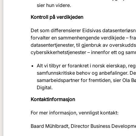
sier hun videre.
Kontroll på verdikjeden
Det som differensierer Eidsivas datasenterløsni
forvalter en sammenhengende verdikjede – fra 
datasentertjenester, til gjenbruk av overskudd
cybersikkerhetstjenester – innenfor ett og sam
Alt vi tilbyr er forankret i norsk eierskap, 
samfunnskritiske behov og anbefalinger. Det 
samarbeidspartner for fremtiden, sier Ola Bø
Digital.
Kontaktinformasjon
For mer informasjon, vennligst kontakt:
Baard Mühlbradt, Director Business Developme