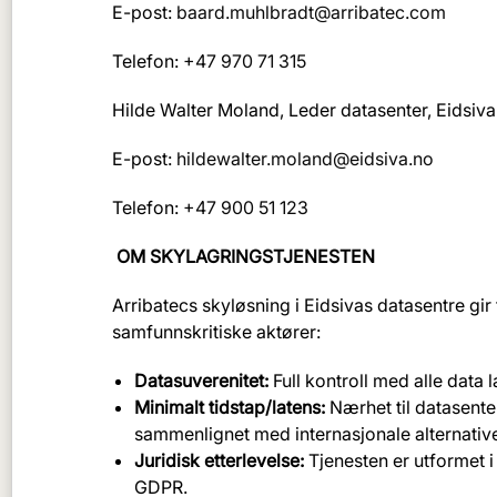
E-post:
baard.muhlbradt@arribatec.com
Telefon:
+47 970 71 315
Hilde Walter Moland, Leder datasenter, Eidsiva 
E-post:
hildewalter.moland@eidsiva.no
Telefon:
+47 900 51 123
OM SKYLAGRINGSTJENESTEN
Arribatecs skyløsning i Eidsivas datasentre gir 
samfunnskritiske aktører:
Datasuverenitet:
Full kontroll med alle data 
Minimalt tidstap/latens:
Nærhet til datasenter
sammenlignet med internasjonale alternative
Juridisk etterlevelse:
Tjenesten er utformet i 
GDPR.