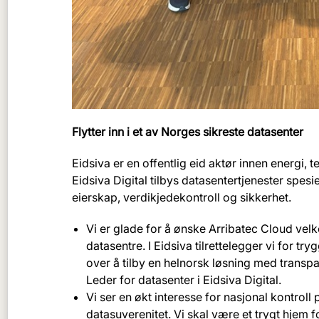
Flytter inn i et av Norges sikreste datasenter
Eidsiva er en offentlig eid aktør innen energi, 
Eidsiva Digital tilbys datasentertjenester spesie
eierskap, verdikjedekontroll og sikkerhet.
Vi er glade for å ønske Arribatec Cloud vel
datasentre. I Eidsiva tilrettelegger vi for try
over å tilby en helnorsk løsning med transpa
Leder for datasenter i Eidsiva Digital.
Vi ser en økt interesse for nasjonal kontroll
datasuverenitet. Vi skal være et trygt hjem