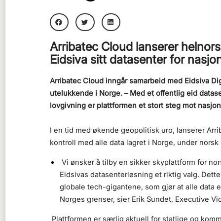
Arribatec Cloud lanserer helnors
Eidsiva sitt datasenter for nasjo
Arribatec Cloud inngår samarbeid med Eidsiva Digi
utelukkende i Norge. – Med et offentlig eid datas
lovgivning er plattformen et stort steg mot nasjona
I en tid med økende geopolitisk uro, lanserer Arri
kontroll med alle data lagret i Norge, under norsk
Vi ønsker å tilby en sikker skyplattform for nor
Eidsivas datasenterløsning et riktig valg. Dette 
globale tech-gigantene, som gjør at alle data e
Norges grenser, sier Erik Sundet, Executive Vic
Plattformen er særlig aktuell for statlige og ko