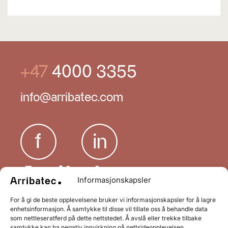
+47
4000 3355
info@arribatec.com
Informasjonskapsler
Arribatec er et banebrytende konsulentselskap
For å gi de beste opplevelsene bruker vi informasjonskapsler for å lagre
med ekspertise innen teknologi for integrerte
enhetsinformasjon. Å samtykke til disse vil tillate oss å behandle data
forretningsløsninger. Selskapet er notert på Oslo
som nettleseratferd på dette nettstedet. Å avslå eller trekke tilbake
Børs og betjener mer enn 1700 selskaper i 25
samtykke kan ha negativ innvirkning på nettsideopplevelsen.