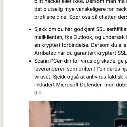
blitt hacket eller ikke. Dersom man må b
det plutselig mye vanskeligere for hac
profilene dine. Spør oss på chatten ders
Sjekk om du har godkjent SSL seritifikat
mailklienten, fks Outlook, og undersøk 
en kryptert forbindelse. Dersom du all
Arribatec
har du garantert kryptert SSL 
Scann PCen din for virus og skadelige
leverandøren som drifter IT’en
deres hj
viruset. Sjekk også at antivirus faktis
inkludert Microsoft Defender, men dobb
din.