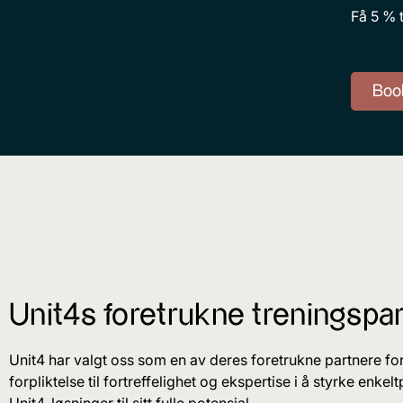
Få 5 % t
Book
Unit4s foretrukne treningspar
Unit4 har valgt oss som en av deres foretrukne partnere fo
forpliktelse til fortreffelighet og ekspertise i å styrke enke
Unit4-løsninger til sitt fulle potensial.