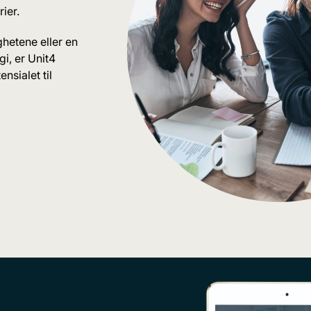
ier.
ghetene eller en
i, er Unit4
nsialet til