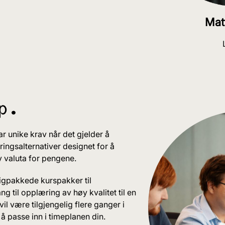
Mat
p ^
ar unike krav når det gjelder å
ngsalternativer designet for å
 valuta for pengene.
digpakkede kurspakker til
g til opplæring av høy kvalitet til en
l være tilgjengelig flere ganger i
 å passe inn i timeplanen din.