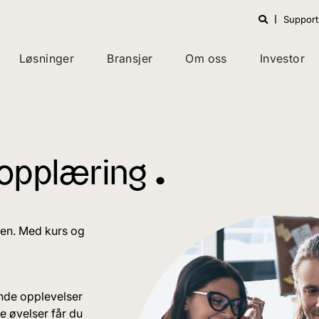
Support
Løsninger
Bransjer
Om oss
Investor
opplæring ^
iden. Med kurs og
ende opplevelser
e øvelser får du