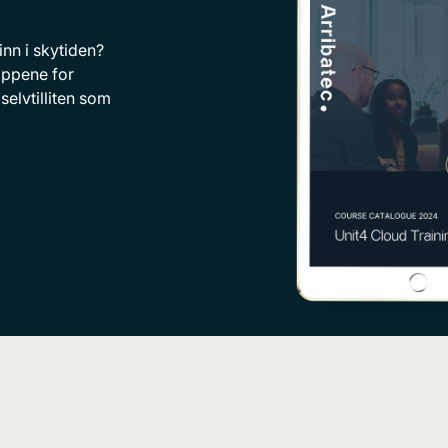
inn i skytiden?
ippene for
elvtilliten som